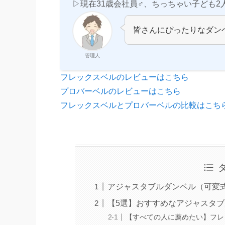
▷現在31歳会社員♂、ちっちゃい子ども2
皆さんにぴったりなダン
管理人
フレックスベルのレビューはこちら
プロバーベルのレビューはこちら
フレックスベルとプロバーベルの比較はこち
アジャスタブルダンベル（可変
【5選】おすすめなアジャスタ
【すべての人に薦めたい】フレッ