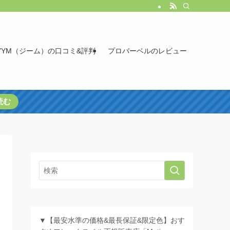
YYM（ジーム）の口コミ&評判
プロバーベルのレビュー
読む
▼【最安水準の価格&最長保証&限定色】おす