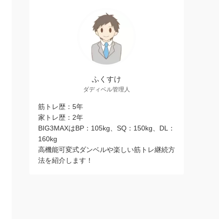
ふくすけ
ダディベル管理人
筋トレ歴：5年
家トレ歴：2年
BIG3MAXはBP：105kg、SQ：150kg、DL：
160kg
高機能可変式ダンベルや楽しい筋トレ継続方
法を紹介します！