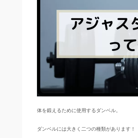
体を鍛えるために使用するダンベル。
ダンベルには大きく二つの種類があります！