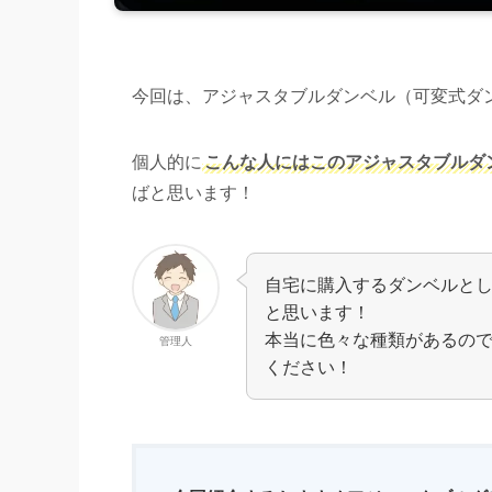
今回は、アジャスタブルダンベル（可変式ダ
個人的に
こんな人にはこのアジャスタブルダ
ばと思います！
自宅に購入するダンベルと
と思います！
本当に色々な種類があるの
管理人
ください！