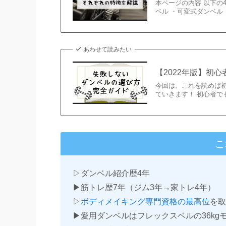
本ページの内容 以下の
ベル ・可変式ダンベル
あわせて読みたい
【2022年版】初
今回は、これを読めば
ていきます！ 初心者で
こ
▷ダンベル紹介歴4年
▶筋トレ歴7年（ジム3年→家トレ4年）
▷
ボディメイキング専門資格の最高位
を取
▶愛用ダンベルはフレックスベルの36kgモ