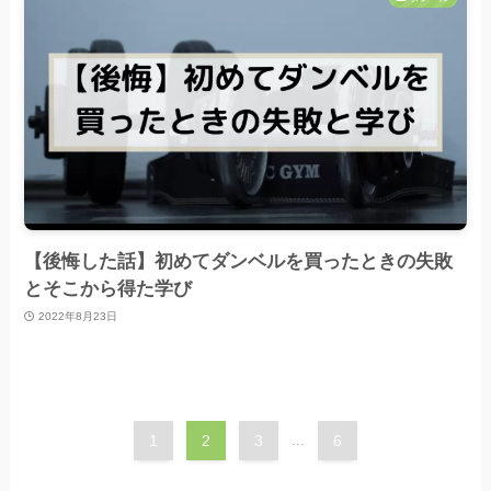
【後悔した話】初めてダンベルを買ったときの失敗
とそこから得た学び
2022年8月23日
1
2
3
...
6