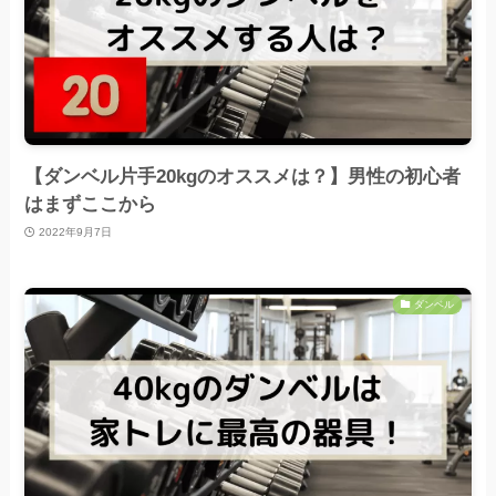
【ダンベル片手20kgのオススメは？】男性の初心者
はまずここから
2022年9月7日
ダンベル