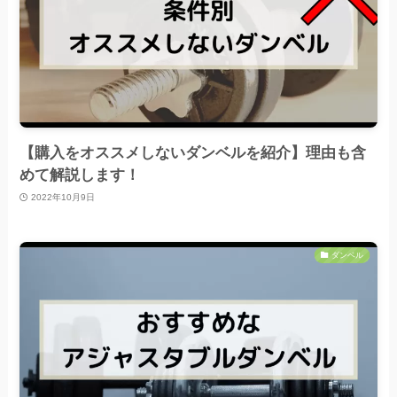
【購入をオススメしないダンベルを紹介】理由も含
めて解説します！
2022年10月9日
ダンベル