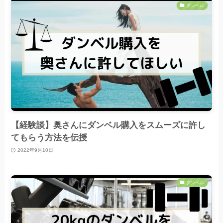
ダンベル
【経験談】奥さんにダンベル購入をスムーズに許し
てもらう方法を伝授
2022年9月10日
ダンベル