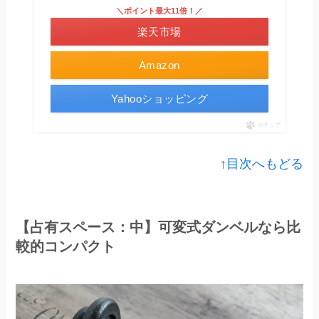
＼ポイント最大11倍！／
楽天市場
Amazon
Yahooショッピング
ポチップ
↑目次へもどる
【占有スペース：中】可変式ダンベルなら比
較的コンパクト