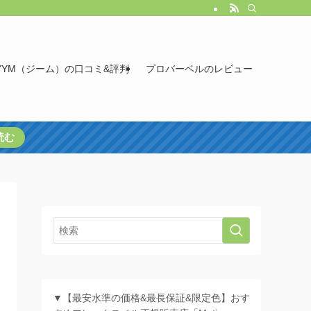
YYM（ジーム）の口コミ&評判
プロバーベルのレビュー
読む
▼【最安水準の価格&最長保証&限定色】おす