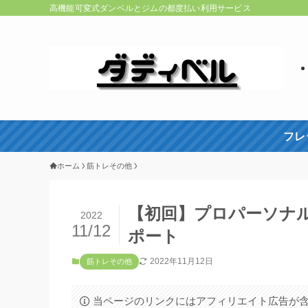
高機能可変式ダンベルとジムの都度払い利用サービス
フレ
ホーム
筋トレその他
【初回】プロパーソナル
2022
11/12
ポート
2022年11月12日
筋トレその他
当ページのリンクにはアフィリエイト広告が