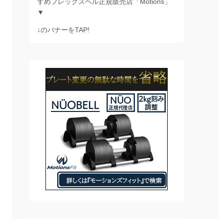
すめフレックスベル正規販売店「Motions」
▼
↓のバナーをTAP!