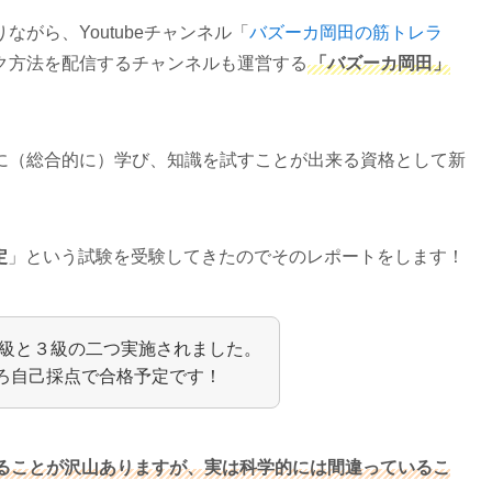
がら、Youtubeチャンネル「
バズーカ岡田の筋トレラ
ク方法を配信するチャンネルも運営する
「バズーカ岡田」
に（総合的に）学び、知識を試すことが出来る資格として新
定
」という試験を受験してきたのでそのレポートをします！
、２級と３級の二つ実施されました。
ろ自己採点で合格予定です！
ることが沢山ありますが、実は科学的には間違っているこ