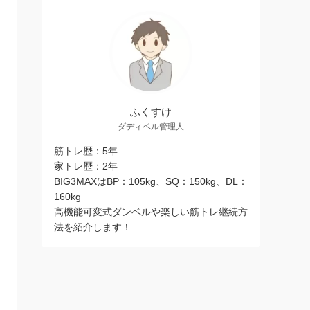
ふくすけ
ダディベル管理人
筋トレ歴：5年
家トレ歴：2年
BIG3MAXはBP：105kg、SQ：150kg、DL：
160kg
高機能可変式ダンベルや楽しい筋トレ継続方
法を紹介します！