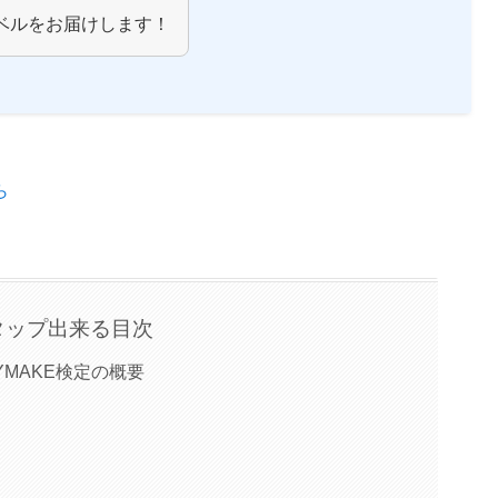
ベルをお届けします！
ら
タップ出来る目次
MAKE検定の概要