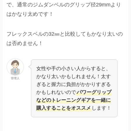
で、通常のジムダンベルのグリップ径29mmより
はかなり太めです！
フレックスベルの32㎜と比較してもかなり太いの
は否めません！
女性や手の小さい人からすると、
かなり太いかもしれません！太す
管理人
ぎると握力に負担がかかりすぎる
かもしれないので
パワーグリップ
などのトレーニングギアを一緒に
購入することをオススメ
します！