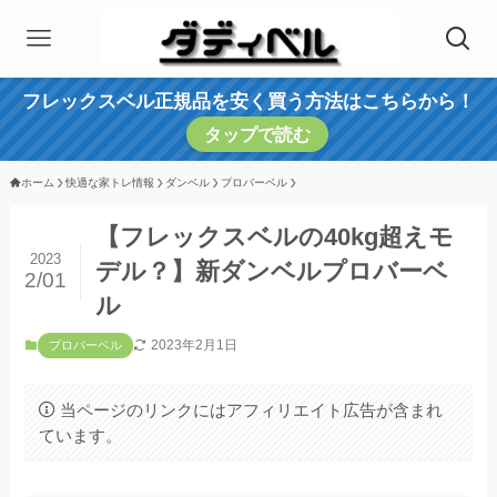
フレックスベル正規品を安く買う方法はこちらから！
タップで読む
ホーム
快適な家トレ情報
ダンベル
プロバーベル
【フレックスベルの40kg超えモ
2023
デル？】新ダンベルプロバーベ
2/01
ル
2023年2月1日
プロバーベル
当ページのリンクにはアフィリエイト広告が含まれ
ています。