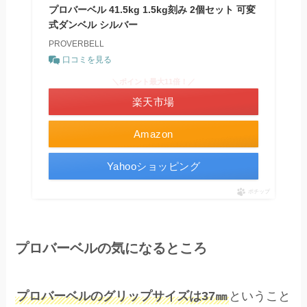
プロバーベル 41.5kg 1.5kg刻み 2個セット 可変
式ダンベル シルバー
PROVERBELL
口コミを見る
＼ポイント最大11倍！／
楽天市場
Amazon
Yahooショッピング
ポチップ
プロバーベルの気になるところ
プロバーベルのグリップサイズは37㎜
ということ