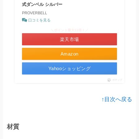
式ダンベル シルバー
PROVERBELL
口コミを見る
＼ポイント最大11倍！／
楽天市場
Amazon
Yahooショッピング
ポチップ
↑目次へ戻る
材質