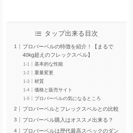
タップ出来る目次
プロバーベルの特徴を紹介！【まるで
40kg超えのフレックスベル】
基本的な性能
重量変更
材質
価格と販売サイト
プロバーベルの気になるところ
プロバーベルとフレックスベルとの比較
プロバーベル購入はオススメ出来る？
プロバーベルは歴代最高スペックのダン