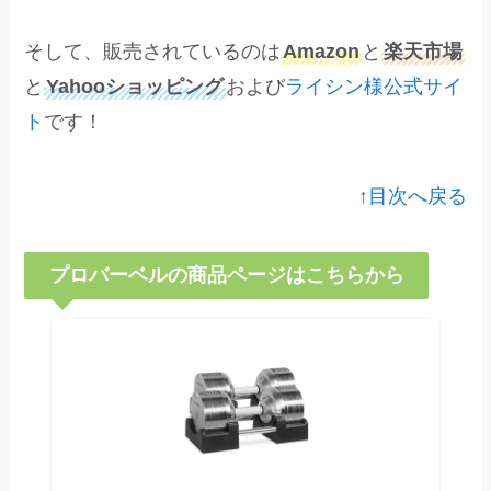
そして、販売されているのは
Amazon
と
楽天市場
と
Yahooショッピング
および
ライシン様公式サイ
ト
です！
↑目次へ戻る
プロバーベルの商品ページはこちらから