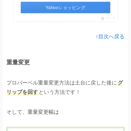
Yahooショッピング
ポチップ
↑目次へ戻る
重量変更
プロバーベル重量変更方法は土台に戻した後に
グ
リップを回す
という方法です！
そして、重量変更幅は