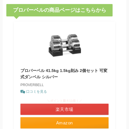
プロバーベルの商品ページはこちらから
プロバーベル 41.5kg 1.5kg刻み 2個セット 可変
式ダンベル シルバー
PROVERBELL
口コミを見る
＼ポイント最大11倍！／
楽天市場
Amazon