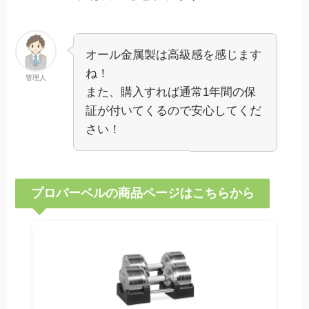
オール金属製は高級感を感じます
ね！
管理人
また、購入すれば通常1年間の保
証が付いてくるので安心してくだ
さい！
プロバーベルの商品ページはこちらから