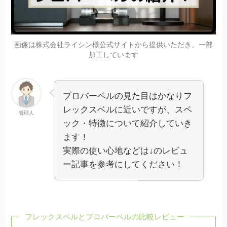
画像は株式会社ライシン様公式サイトから提供いただき、一部
加工しています
プロバーベルの見た目はかなりフ
レックスベルに近いですが、スペ
管理人
ック・特徴について紹介していき
ます！
実際の使い心地などは↓のレビュ
ー記事を参考にしてください！
フレックスベルとプロバーベルの比較レビュー