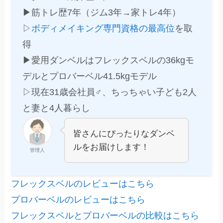
▶筋トレ歴7年（ジム3年→家トレ4年）
▷
ボディメイキング専門資格の最高位
を取
得
▶愛用ダンベルはフレックスベルの36kgモ
デルとプロバーベル41.5kgモデル
▷現在31歳会社員♂、ちっちゃい子ども2人
と妻と4人暮らし
皆さんにぴったりなダンベ
ルをお届けします！
管理人
フレックスベルのレビューはこちら
プロバーベルのレビューはこちら
フレックスベルとプロバーベルの比較はこちら