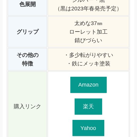
色展開
（黒は2023年春発売予定）
太めな37㎜
グリップ
ローレット加工
錆びづらい
その他の
・多少転がりやすい
特徴
・鉄にメッキ塗装
Amazon
購入リンク
楽天
Yahoo