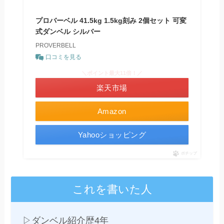
プロバーベル 41.5kg 1.5kg刻み 2個セット 可変
式ダンベル シルバー
PROVERBELL
口コミを見る
＼ポイント最大11倍！／
楽天市場
Amazon
Yahooショッピング
ポチップ
これを書いた人
▷ダンベル紹介歴4年