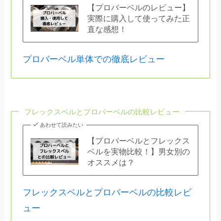
【プロバーベルのレビュー】
実際に購入して使ってみた正
直な感想！
プロバーベル単体での徹底レビュー
フレックスベルとプロバーベルの比較レビュー
あわせて読みたい
【プロバーベルとフレックス
ベルを実物比較！】男女別の
オススメは？
フレックスベルとプロバーベルの比較レビ
ュー