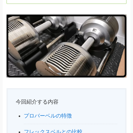
今回紹介する内容
プロバーベルの特徴
フレックスベルとの比較