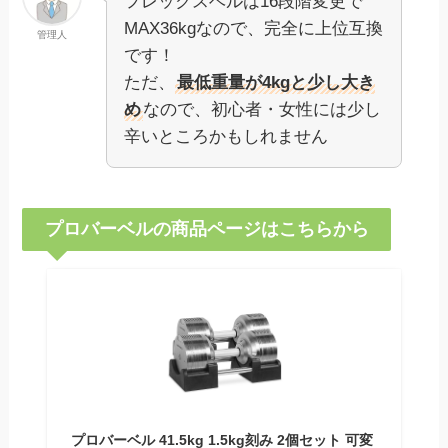
フレックスベルは16段階変更で
MAX36kgなので、完全に上位互換
管理人
です！
ただ、
最低重量が4kgと少し大き
め
なので、初心者・女性には少し
辛いところかもしれません
プロバーベルの商品ページはこちらから
プロバーベル 41.5kg 1.5kg刻み 2個セット 可変