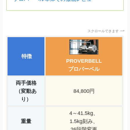
スクロールできます
特徴
PROVERBELL
プロバーベル
両手価格
（変動あ
84,800円
り）
4～41.5kg、
重量
1.5kg刻み、
26段階変更